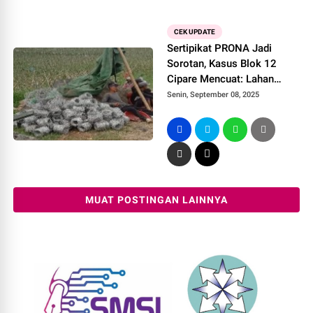
CEK UPDATE
Sertipikat PRONA Jadi
Sorotan, Kasus Blok 12
Cipare Mencuat: Lahan
Petani Pancawati Terancam
Senin, September 08, 2025
MUAT POSTINGAN LAINNYA