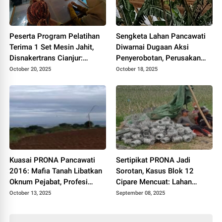
Peserta Program Pelatihan
Sengketa Lahan Pancawati
Terima 1 Set Mesin Jahit,
Diwarnai Dugaan Aksi
Disnakertrans Cianjur:
Penyerobotan, Perusakan
Manfaatkan Semaksimal
dan Pencurian, Pelaku di
October 20, 2025
October 18, 2025
Mungkin
Polisikan
Kuasai PRONA Pancawati
Sertipikat PRONA Jadi
2016: Mafia Tanah Libatkan
Sorotan, Kasus Blok 12
Oknum Pejabat, Profesi
Cipare Mencuat: Lahan
Hukum dan Preman
Petani Pancawati Terancam
October 13, 2025
September 08, 2025