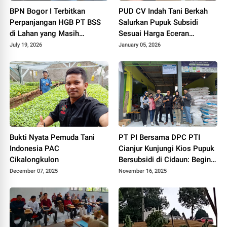
BPN Bogor I Terbitkan
PUD CV Indah Tani Berkah
Perpanjangan HGB PT BSS
Salurkan Pupuk Subsidi
di Lahan yang Masih
Sesuai Harga Eceran
Dipersoalkan, Begini Kata
Tertinggi
July 19, 2026
January 05, 2026
Direktur Agraria Institute!
Bukti Nyata Pemuda Tani
PT PI Bersama DPC PTI
Indonesia PAC
Cianjur Kunjungi Kios Pupuk
Cikalongkulon
Bersubsidi di Cidaun: Begini
Kata Ketua Pemuda Tani
December 07, 2025
November 16, 2025