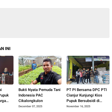
N INI
i
Bukti Nyata Pemuda Tani
PT PI Bersama DPC PTI
Pupuk
Indonesia PAC
Cianjur Kunjungi Kios
arga
Cikalongkulon
Pupuk Bersubsidi di
Cidaun: Begini Kata Ketua
December 07, 2025
November 16, 2025
Pemuda Tani