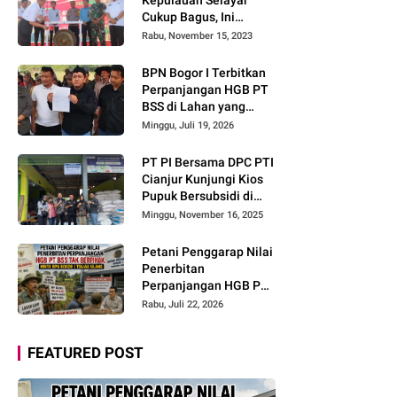
Cukup Bagus, Ini
Buktinya
Rabu, November 15, 2023
BPN Bogor I Terbitkan
Perpanjangan HGB PT
BSS di Lahan yang
Masih Dipersoalkan,
Minggu, Juli 19, 2026
Begini Kata Direktur
Agraria Institute!
PT PI Bersama DPC PTI
Cianjur Kunjungi Kios
Pupuk Bersubsidi di
Cidaun: Begini Kata
Minggu, November 16, 2025
Ketua Pemuda Tani
Petani Penggarap Nilai
Penerbitan
Perpanjangan HGB PT
BSS Tak Berpihak,
Rabu, Juli 22, 2026
Minta BPN Bogor I
Tinjau Ulang
FEATURED POST