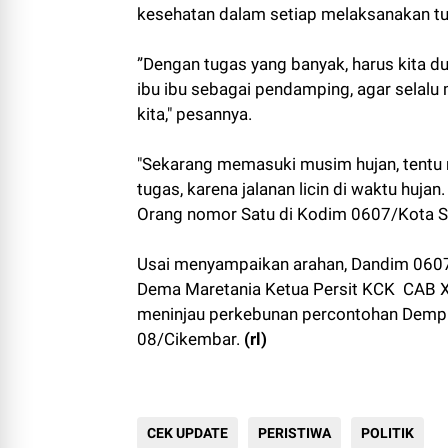
kesehatan dalam setiap melaksanakan tu
”Dengan tugas yang banyak, harus kita du
ibu ibu sebagai pendamping, agar selalu
kita," pesannya.
"Sekarang memasuki musim hujan, tentu n
tugas, karena jalanan licin di waktu huj
Orang nomor Satu di Kodim 0607/Kota 
Usai menyampaikan arahan, Dandim 0607/K
Dema Maretania Ketua Persit KCK CAB 
meninjau perkebunan percontohan Demplo
08/Cikembar.
(rl)
CEK UPDATE
PERISTIWA
POLITIK