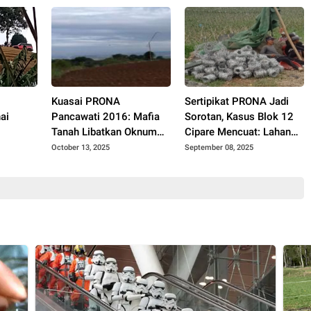
Kuasai PRONA
Sertipikat PRONA Jadi
ai
Pancawati 2016: Mafia
Sorotan, Kasus Blok 12
Tanah Libatkan Oknum
Cipare Mencuat: Lahan
erusakan
Pejabat, Profesi Hukum
Petani Pancawati
October 13, 2025
September 08, 2025
laku di
dan Preman
Terancam