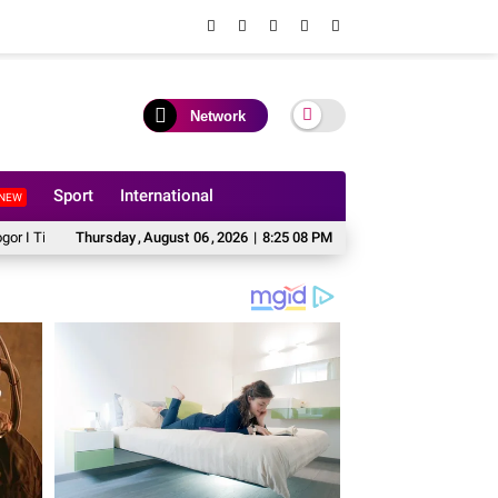
Network
Sport
International
NEW
 Ulang
BPN Bogor I Terbitkan Perpanjangan HGB PT BSS di Lahan yang Masih 
Thursday
,
August
06
,
2026
|
8:25 10 PM