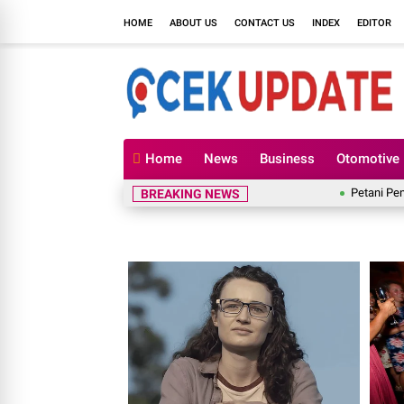
HOME
ABOUT US
CONTACT US
INDEX
EDITOR
Home
News
Business
Otomotive
Petani Penggarap Nila
BREAKING NEWS