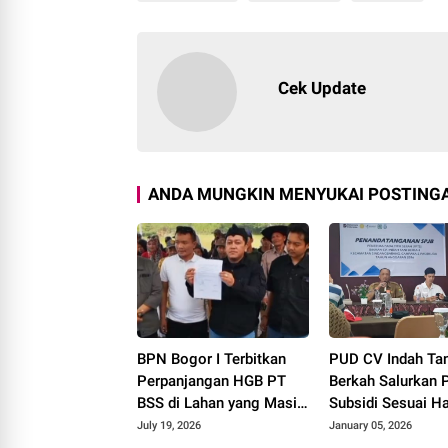
212
Cek Update
ANDA MUNGKIN MENYUKAI POSTINGA
BPN Bogor I Terbitkan
PUD CV Indah Tan
Perpanjangan HGB PT
Berkah Salurkan 
BSS di Lahan yang Masih
Subsidi Sesuai H
Dipersoalkan, Begini Kata
Eceran Tertinggi
July 19, 2026
January 05, 2026
Direktur Agraria Institute!