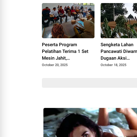
Peserta Program
Sengketa Lahan
Pelatihan Terima 1 Set
Pancawati Diwarn
Mesin Jahit,
Dugaan Aksi
Disnakertrans Cianjur:
Penyerobotan, P
October 20, 2025
October 18, 2025
Manfaatkan Semaksimal
dan Pencurian, Pe
Mungkin
Polisikan