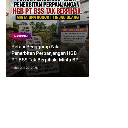
NASIONAL
Petani Penggarap Nilai
Penerbitan Perpanjangan HGB
PT BSS Tak Berpihak, Minta BPN
Bogor I Tinjau Ulang
Rabu, Juli 22, 2026