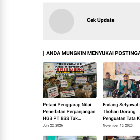
212
Cek Update
ANDA MUNGKIN MENYUKAI POSTINGA
Petani Penggarap Nilai
Endang Setyawati
Penerbitan Perpanjangan
Thohari Dorong
HGB PT BSS Tak
Penguatan Tata K
Berpihak, Minta BPN
Pupuk Bersubsidi 
July 22, 2026
November 15, 2025
Bogor I Tinjau Ulang
Cianjur Selatan