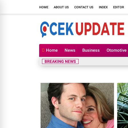
HOME
ABOUT US
CONTACT US
INDEX
EDITOR
Home
News
Business
Otomotive
BREAKING NEWS