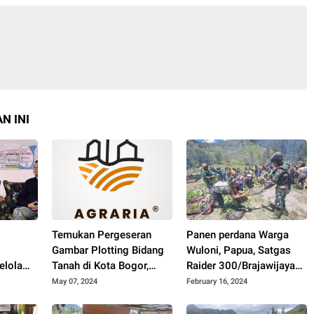
N INI
Temukan Pergeseran
Panen perdana Warga
Gambar Plotting Bidang
Wuloni, Papua, Satgas
elola
Tanah di Kota Bogor,
Raider 300/Brajawijaya
di
Laporkan temuan ke AHY
bantu Selenggarakan
May 07, 2024
February 16, 2024
Tradisi Bakar batu