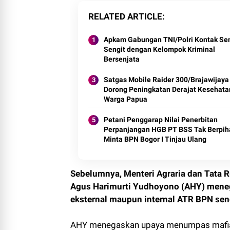
RELATED ARTICLE
Apkam Gabungan TNI/Polri Kontak Se
Sengit dengan Kelompok Kriminal
Bersenjata
Satgas Mobile Raider 300/Brajawijaya
Dorong Peningkatan Derajat Kesehata
Warga Papua
Petani Penggarap Nilai Penerbitan
Perpanjangan HGB PT BSS Tak Berpih
Minta BPN Bogor I Tinjau Ulang
Sebelumnya, Menteri Agraria dan Tata
Agus Harimurti Yudhoyono (AHY) meneg
eksternal maupun internal ATR BPN sen
AHY menegaskan upaya menumpas mafia t