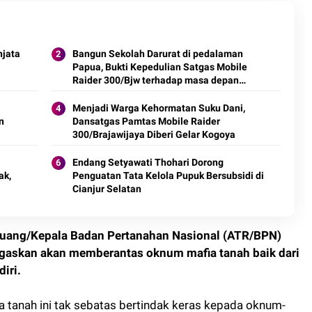
njata
Bangun Sekolah Darurat di pedalaman
Papua, Bukti Kepedulian Satgas Mobile
Raider 300/Bjw terhadap masa depan
Generasi Papua
Menjadi Warga Kehormatan Suku Dani,
n
Dansatgas Pamtas Mobile Raider
300/Brajawijaya Diberi Gelar Kogoya
Endang Setyawati Thohari Dorong
ak,
Penguatan Tata Kelola Pupuk Bersubsidi di
Cianjur Selatan
 Ruang/Kepala Badan Pertanahan Nasional (ATR/BPN)
askan akan memberantas oknum mafia tanah baik dari
diri.
anah ini tak sebatas bertindak keras kepada oknum-