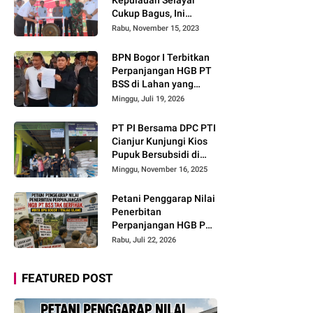
Cukup Bagus, Ini
Buktinya
Rabu, November 15, 2023
BPN Bogor I Terbitkan
Perpanjangan HGB PT
BSS di Lahan yang
Masih Dipersoalkan,
Minggu, Juli 19, 2026
Begini Kata Direktur
Agraria Institute!
PT PI Bersama DPC PTI
Cianjur Kunjungi Kios
Pupuk Bersubsidi di
Cidaun: Begini Kata
Minggu, November 16, 2025
Ketua Pemuda Tani
Petani Penggarap Nilai
Penerbitan
Perpanjangan HGB PT
BSS Tak Berpihak,
Rabu, Juli 22, 2026
Minta BPN Bogor I
Tinjau Ulang
FEATURED POST