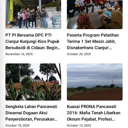
PT PI Bersama DPC PTI
Peserta Program Pelatihan
Cianjur Kunjungi Kios Pupuk
Terima 1 Set Mesin Jahit,
Bersubsidi di Cidaun: Begini
Disnakertrans Cianjur:
Kata Ketua Pemuda Tani
Manfaatkan Semaksimal
November 16, 2025
October 20, 2025
Mungkin
Sengketa Lahan Pancawati
Kuasai PRONA Pancawati
Diwarnai Dugaan Aksi
2016: Mafia Tanah Libatkan
Penyerobotan, Perusakan
Oknum Pejabat, Profesi
dan Pencurian, Pelaku di
Hukum dan Preman
October 18, 2025
October 13, 2025