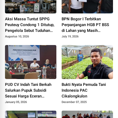
Aksi Massa Tuntut SPPG
BPN Bogor I Terbitkan
Peuteuy Condong 1 Ditutup,
Perpanjangan HGB PT BSS
Pengelola Sebut Tuduhan
di Lahan yang Masih
Makanan Basi Tak Rasional
Dipersoalkan, Begini Kata
Augustus 10, 2026
July 19, 2026
Direktur Agraria Institute!
PUD CV Indah Tani Berkah
Bukti Nyata Pemuda Tani
Salurkan Pupuk Subsidi
Indonesia PAC
Sesuai Harga Eceran
Cikalongkulon
Tertinggi
January 05, 2026
December 07, 2025