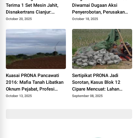
Terima 1 Set Mesin Jahit,
Diwarnai Dugaan Aksi
Disnakertrans Cianjur:
Penyerobotan, Perusakan
Manfaatkan Semaksimal
dan Pencurian, Pelaku di
October 20, 2025
October 18, 2025
Mungkin
Polisikan
Kuasai PRONA Pancawati
Sertipikat PRONA Jadi
2016: Mafia Tanah Libatkan
Sorotan, Kasus Blok 12
Oknum Pejabat, Profesi
Cipare Mencuat: Lahan
Hukum dan Preman
Petani Pancawati Terancam
October 13, 2025
September 08, 2025