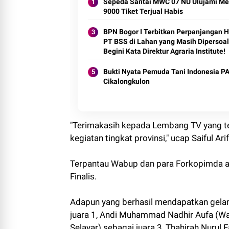
Sepeda Santai MWC 07 NU Ulujami Mer
9000 Tiket Terjual Habis
BPN Bogor I Terbitkan Perpanjangan 
PT BSS di Lahan yang Masih Dipersoal
Begini Kata Direktur Agraria Institute!
Bukti Nyata Pemuda Tani Indonesia P
Cikalongkulon
"Terimakasih kepada Lembang TV yang 
kegiatan tingkat provinsi," ucap Saiful Arif
Terpantau Wabup dan para Forkopimda a
Finalis.
Adapun yang berhasil mendapatkan gelar 
juara 1, Andi Muhammad Nadhir Aufa (Waj
Selayar) sebagai juara 3, Thahirah Nurul 