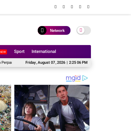
Network
Sport
International
NEW
ngan HGB PT BSS di Lahan yang Masih Dipersoalkan, Begini Kata Direktur Agrari
Friday
,
August
07
,
2026
|
2:25 07 PM