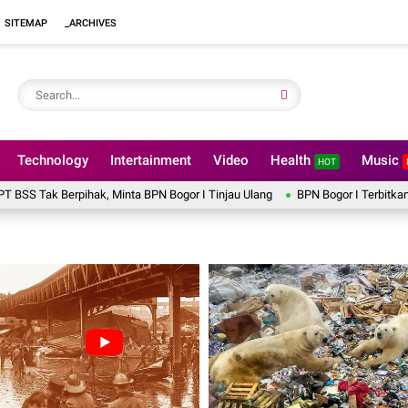
SITEMAP
_ARCHIVES
Technology
Intertainment
Video
Health
Music
HOT
 Berpihak, Minta BPN Bogor I Tinjau Ulang
BPN Bogor I Terbitkan Perpanja