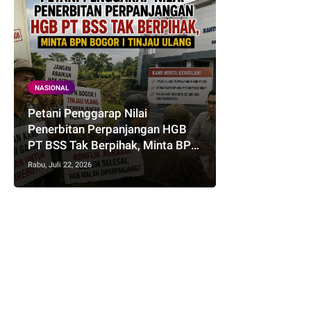
NASIONAL
Petani Penggarap Nilai
Penerbitan Perpanjangan HGB
PT BSS Tak Berpihak, Minta BPN
Bogor I Tinjau Ulang
Rabu, Juli 22, 2026