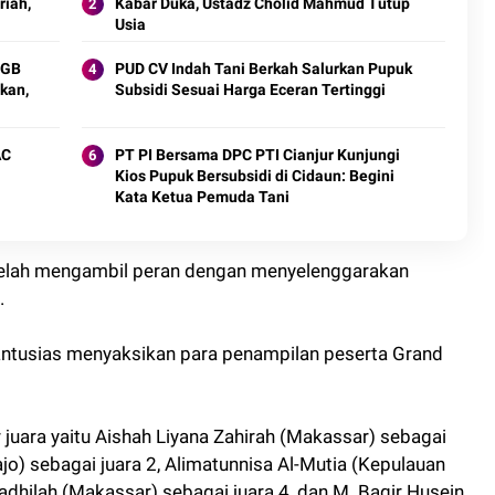
iah,
Kabar Duka, Ustadz Cholid Mahmud Tutup
Usia
HGB
PUD CV Indah Tani Berkah Salurkan Pupuk
kan,
Subsidi Sesuai Harga Eceran Tertinggi
AC
PT PI Bersama DPC PTI Cianjur Kunjungi
Kios Pupuk Bersubsidi di Cidaun: Begini
Kata Ketua Pemuda Tani
telah mengambil peran dengan menyelenggarakan
.
ntusias menyaksikan para penampilan peserta Grand
juara yaitu Aishah Liyana Zahirah (Makassar) sebagai
o) sebagai juara 2, Alimatunnisa Al-Mutia (Kepulauan
Fadhilah (Makassar) sebagai juara 4, dan M. Baqir Husein