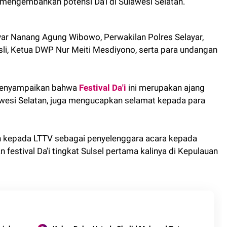
engembankan potensi Da'i di Sulawesi Selatan.
ayar Nanang Agung Wibowo, Perwakilan Polres Selayar,
li, Ketua DWP Nur Meiti Mesdiyono, serta para undangan
 menyampaikan bahwa
Festival Da'i
ini merupakan ajang
lawesi Selatan, juga mengucapkan selamat kepada para
ih kepada LTTV sebagai penyelenggara acara kepada
festival Da'i tingkat Sulsel pertama kalinya di Kepulauan