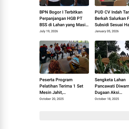
BPN Bogor I Terbitkan
PUD CV Indah Tan
Perpanjangan HGB PT
Berkah Salurkan 
BSS di Lahan yang Masih
Subsidi Sesuai H
Dipersoalkan, Begini Kata
Eceran Tertinggi
July 19, 2026
January 05, 2026
Direktur Agraria Institute!
Peserta Program
Sengketa Lahan
Pelatihan Terima 1 Set
Pancawati Diwarn
Mesin Jahit,
Dugaan Aksi
Disnakertrans Cianjur:
Penyerobotan, P
October 20, 2025
October 18, 2025
Manfaatkan Semaksimal
dan Pencurian, Pe
Mungkin
Polisikan