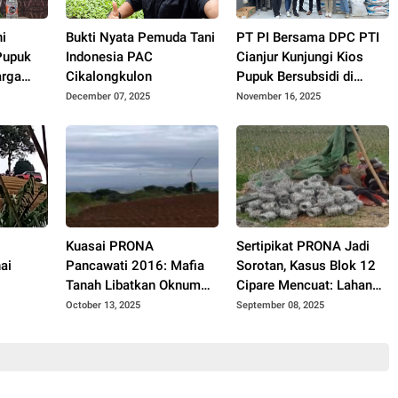
i
Bukti Nyata Pemuda Tani
PT PI Bersama DPC PTI
Pupuk
Indonesia PAC
Cianjur Kunjungi Kios
arga
Cikalongkulon
Pupuk Bersubsidi di
Cidaun: Begini Kata Ketua
December 07, 2025
November 16, 2025
Pemuda Tani
Kuasai PRONA
Sertipikat PRONA Jadi
ai
Pancawati 2016: Mafia
Sorotan, Kasus Blok 12
Tanah Libatkan Oknum
Cipare Mencuat: Lahan
erusakan
Pejabat, Profesi Hukum
Petani Pancawati
October 13, 2025
September 08, 2025
laku di
dan Preman
Terancam