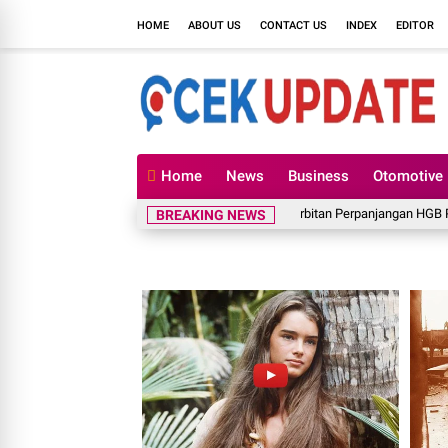
HOME
ABOUT US
CONTACT US
INDEX
EDITOR
Home
News
Business
Otomotive
Petani Penggarap Nilai Penerbitan Perpanjangan HGB PT BSS Tak
BREAKING NEWS