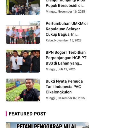
Pupuk Bersubsidi di
Cidaun: Begini Kata
Minggu, November 16, 2025
Ketua Pemuda Tani
Pertumbuhan UMKM di
Kepulauan Selayar
Cukup Bagus, Ini
Buktinya
Rabu, November 15, 2023
BPN Bogor I Terbitkan
Perpanjangan HGB PT
BSS di Lahan yang
Masih Dipersoalkan,
Minggu, Juli 19, 2026
Begini Kata Direktur
Agraria Institute!
Bukti Nyata Pemuda
Tani Indonesia PAC
Cikalongkulon
Minggu, Desember 07, 2025
FEATURED POST