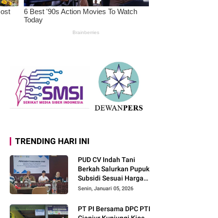
TRENDING HARI INI
PUD CV Indah Tani
Berkah Salurkan Pupuk
Subsidi Sesuai Harga
Eceran Tertinggi
Senin, Januari 05, 2026
PT PI Bersama DPC PTI
Cianjur Kunjungi Kios