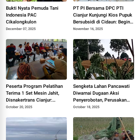
Bukti Nyata Pemuda Tani
PT PI Bersama DPC PTI
Indonesia PAC
Cianjur Kunjungi Kios Pupuk
Cikalongkulon
Bersubsidi di Cidaun: Begini
Kata Ketua Pemuda Tani
December 07, 2025
November 16, 2025
Peserta Program Pelatihan
Sengketa Lahan Pancawati
Terima 1 Set Mesin Jahit,
Diwarnai Dugaan Aksi
Disnakertrans Cianjur:
Penyerobotan, Perusakan
Manfaatkan Semaksimal
dan Pencurian, Pelaku di
October 20, 2025
October 18, 2025
Mungkin
Polisikan