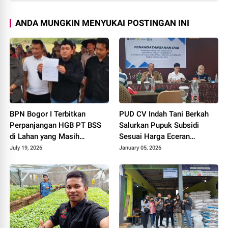
ANDA MUNGKIN MENYUKAI POSTINGAN INI
BPN Bogor I Terbitkan
PUD CV Indah Tani Berkah
Perpanjangan HGB PT BSS
Salurkan Pupuk Subsidi
di Lahan yang Masih
Sesuai Harga Eceran
Dipersoalkan, Begini Kata
Tertinggi
July 19, 2026
January 05, 2026
Direktur Agraria Institute!