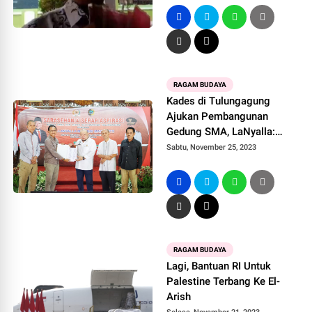
RAGAM BUDAYA
Kades di Tulungagung
Ajukan Pembangunan
Gedung SMA, LaNyalla:
Pemerintah Wajib Hadir
Sabtu, November 25, 2023
RAGAM BUDAYA
Lagi, Bantuan RI Untuk
Palestine Terbang Ke El-
Arish