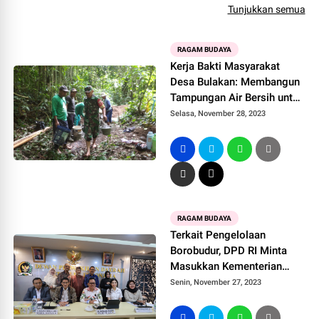
Tunjukkan semua
RAGAM BUDAYA
Kerja Bakti Masyarakat
Desa Bulakan: Membangun
Tampungan Air Bersih untuk
Kemandirian
Selasa, November 28, 2023
RAGAM BUDAYA
Terkait Pengelolaan
Borobudur, DPD RI Minta
Masukkan Kementerian
Pariwisata
Senin, November 27, 2023