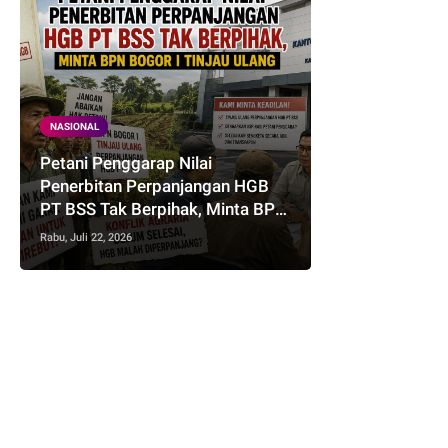
NASIONAL
Petani Penggarap Nilai
Penerbitan Perpanjangan HGB
PT BSS Tak Berpihak, Minta BPN
Bogor I Tinjau Ulang
Rabu, Juli 22, 2026