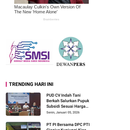
TRENDING HARI INI
PUD CV Indah Tani
Berkah Salurkan Pupuk
Subsidi Sesuai Harga
Eceran Tertinggi
Senin, Januari 05, 2026
PT PI Bersama DPC PTI
Cianjur Kunjungi Kios