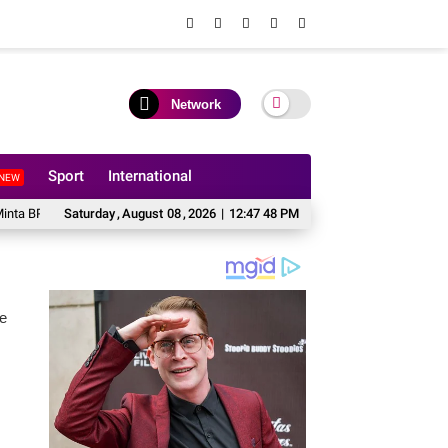
Network
Sport
International
NEW
ogor I Tinjau Ulang
Saturday
,
August
BPN Bogor I Terbitkan Perpanjangan HGB PT BSS di Laha
08
,
2026
|
12:47 49 PM