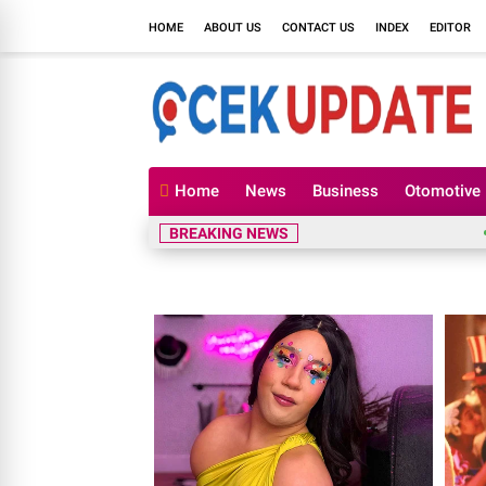
HOME
ABOUT US
CONTACT US
INDEX
EDITOR
Home
News
Business
Otomotive
Petani 
BREAKING NEWS