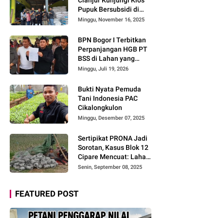
Pupuk Bersubsidi di
Cidaun: Begini Kata
Minggu, November 16, 2025
Ketua Pemuda Tani
BPN Bogor I Terbitkan
Perpanjangan HGB PT
BSS di Lahan yang
Masih Dipersoalkan,
Minggu, Juli 19, 2026
Begini Kata Direktur
Agraria Institute!
Bukti Nyata Pemuda
Tani Indonesia PAC
Cikalongkulon
Minggu, Desember 07, 2025
Sertipikat PRONA Jadi
Sorotan, Kasus Blok 12
Cipare Mencuat: Lahan
Petani Pancawati
Senin, September 08, 2025
Terancam
FEATURED POST