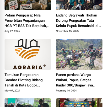
Petani Penggarap Nilai
Endang Setyawati Thohari
Penerbitan Perpanjangan
Dorong Penguatan Tata
HGB PT BSS Tak Berpihak,
Kelola Pupuk Bersubsidi di
Minta BPN Bogor I Tinjau
Cianjur Selatan
July 22, 2026
November 15, 2025
Ulang
Temukan Pergeseran
Panen perdana Warga
Gambar Plotting Bidang
Wuloni, Papua, Satgas
Tanah di Kota Bogor,
Raider 300/Brajawijaya
Laporkan temuan ke AHY
bantu Selenggarakan Tradisi
May 07, 2024
February 16, 2024
Bakar batu