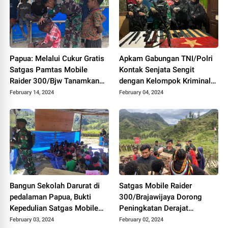
Papua: Melalui Cukur Gratis
Apkam Gabungan TNI/Polri
Satgas Pamtas Mobile
Kontak Senjata Sengit
Raider 300/Bjw Tanamkan
dengan Kelompok Kriminal
Pendidikan Hidup Bersih dan
Bersenjata
February 14, 2024
February 04, 2024
Rapi Sejak Dini
Bangun Sekolah Darurat di
Satgas Mobile Raider
pedalaman Papua, Bukti
300/Brajawijaya Dorong
Kepedulian Satgas Mobile
Peningkatan Derajat
Raider 300/Bjw terhadap
Kesehatan Warga Papua
February 03, 2024
February 02, 2024